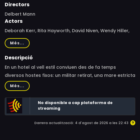
Directors
Delbert Mann
Actors
Deborah Kerr, Rita Hayworth, David Niven, Wendy Hiller,
Burt Lancaster, Gladys Cooper, Cathleen Nesbitt, Felix
Més...
Aylmer, Rod Taylor, Audrey Dalton, May Hallatt, Priscilla
Morgan, Hilda Plowright
Descripció
En un hotel al vell estil conviuen des de fa temps
diversos hostes fixos: un militar retirat, una mare estricta
i decadent amb la seva filla, un matrimoni fracassat, un
Més...
professor de cultura grega... Velles històries i nous
problemes que es fan carn viva entre els barrocs murs
No disponible a cap plataforma de
de l'hotel.
streaming
Darrera actualització: 4 d'agost de 2026 a les 22:43