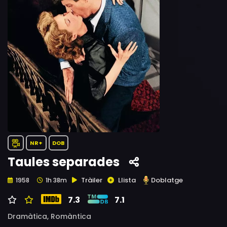
NR+
DOB
Taules separades
Tràiler
Llista
Doblatge
1958
1h 38m
7.3
7.1
Dramàtica,
Romàntica