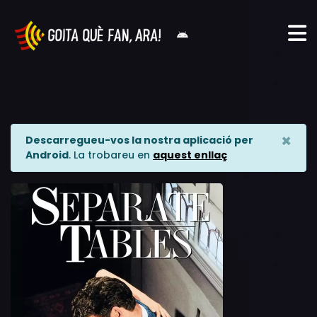
×
Descarregueu-vos la nostra aplicació per
Android
. La trobareu en
aquest enllaç