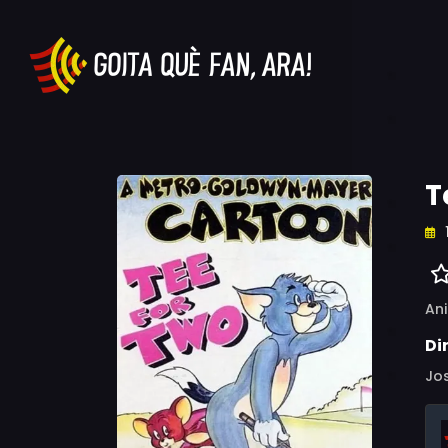
T
An
Di
Jo