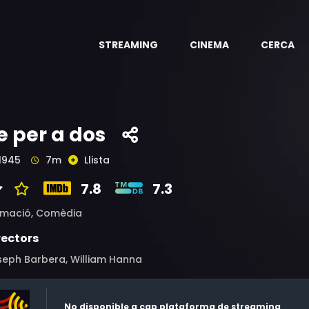
STREAMING
CINEMA
CERCA
e per a dos
1945
7m
Llista
7.8
7.3
imació,
Comèdia
rectors
seph Barbera, William Hanna
No disponible a cap plataforma de streaming