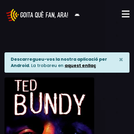
×
Descarregueu-vos la nostra aplicació per
Android
. La trobareu en
aquest enllaç