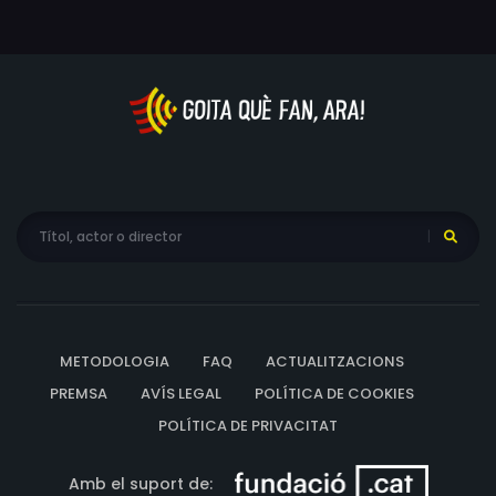
fantasies a extrems insospitats quan deixava les seves
nòvies per perseguir, amenaçar i treure la vida a dones
que no sospitaven res.
METODOLOGIA
FAQ
ACTUALITZACIONS
PREMSA
AVÍS LEGAL
POLÍTICA DE COOKIES
POLÍTICA DE PRIVACITAT
Amb el suport de: