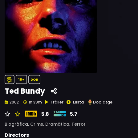
18+
DOB
Ted Bundy
Tràiler
Llista
Doblatge
2002
1h 39m
5.8
5.7
Biogràfica,
Crims,
Dramàtica,
Terror
Directors