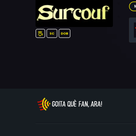
Cev
Ran
Mol
SC
DOB