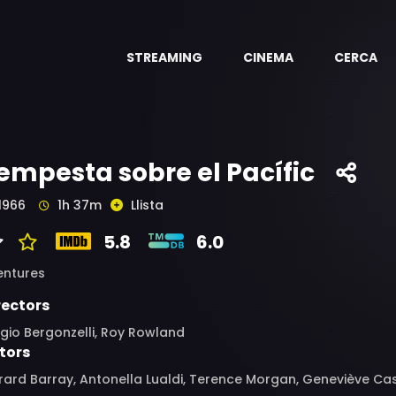
STREAMING
CINEMA
CERCA
empesta sobre el Pacífic
1966
1h 37m
Llista
5.8
6.0
entures
rectors
gio Bergonzelli, Roy Rowland
tors
ard Barray, Antonella Lualdi, Terence Morgan, Geneviève Cas