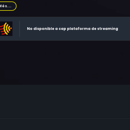
enini, Giani Esposito, Fernando Sancho, Antonio Molino Rojo
Més...
dall, Rossella Bergamonti, Virgílio Teixeira, Ivano Staccioli,
ina, Aldo Sambrell, José María Caffarel, Luis Barboo, Víctor I
No disponible a cap plataforma de streaming