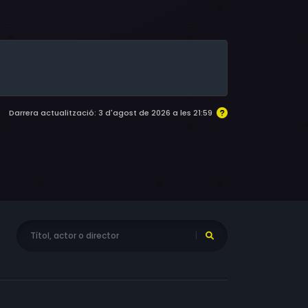
, Gonzalo de Esquiroz, George Rigaud, Mónica
 Tomás Blanco, Frank Oliveras, Mariano Vidal
srael
Darrera actualització: 3 d'agost de 2026 a les 21:59