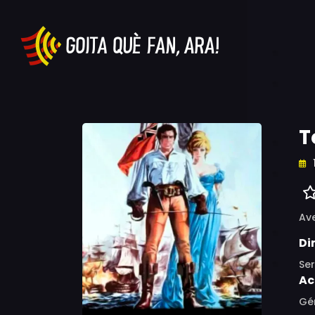
T
Av
Di
Ser
Ac
Gér