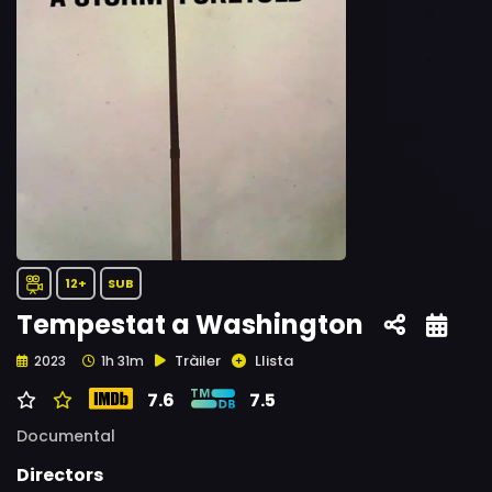
12+
SUB
Tempestat a Washington
Tràiler
Llista
2023
1h 31m
7.6
7.5
Documental
Directors