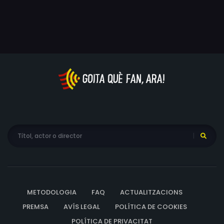
el seu propi joc privat. Però no parlem d'una sofisticada
partida d'escacs, com ens volen fer creure, sinó
d'alguna cosa semblant a un Monopoly per a nens, on
l'única cosa segura és que Roger Stone juga amb el
barret de copa i sempre surt gratis de la presó.
METODOLOGIA
FAQ
ACTUALITZACIONS
PREMSA
AVÍS LEGAL
POLÍTICA DE COOKIES
POLÍTICA DE PRIVACITAT