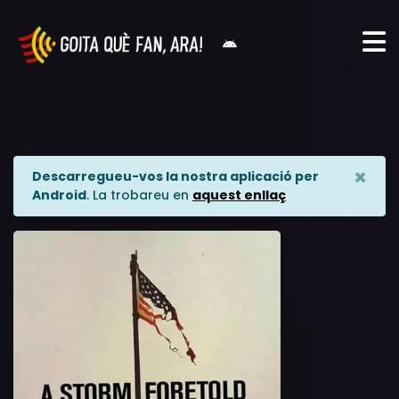
×
Descarregueu-vos la nostra aplicació per
Android
. La trobareu en
aquest enllaç