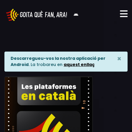
×
Descarregueu-vos la nostra aplicació per
Android
. La trobareu en
aquest enllaç