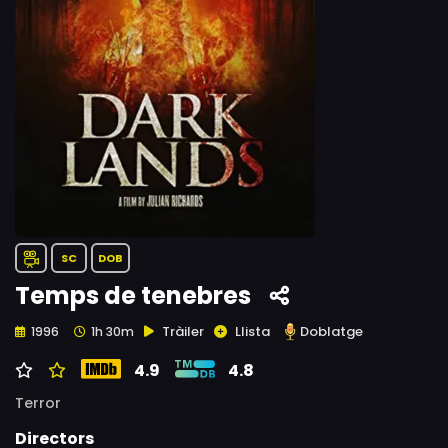
SC
DOB
Temps de tenebres
Tràiler
Llista
Doblatge
1996
1h 30m
4.9
4.8
Terror
Directors