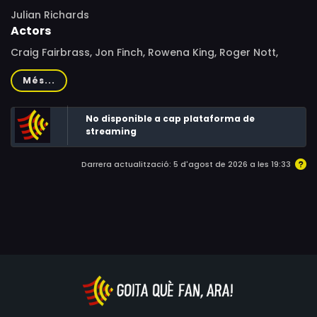
Julian Richards
Actors
Craig Fairbrass, Jon Finch, Rowena King, Roger Nott,
Hubert Rees, Dave Duffy, Ray Gravell, Richard Lynch,
Més...
William Thomas, Robert Blythe, Beth Morris, Nicola
Branson, Ieuan Rhys, Kim Ryan, Philip Babot, Morega
No disponible a cap plataforma de
Polser, Ian Deveraux, Martin Cole, Richard Rees, Terence
streaming
Howe, Simon Ludders, Seán Carlsen, Grahame Fox
Darrera actualització: 5 d'agost de 2026 a les 19:33