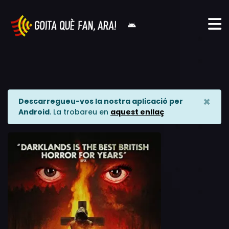
×
Descarregueu-vos la nostra aplicació per
Android
. La trobareu en
aquest enllaç