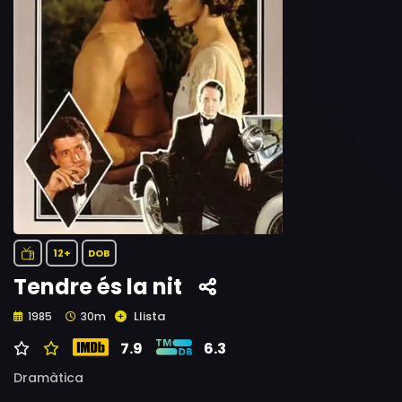
12+
DOB
Tendre és la nit
Llista
1985
30m
7.9
6.3
Dramàtica