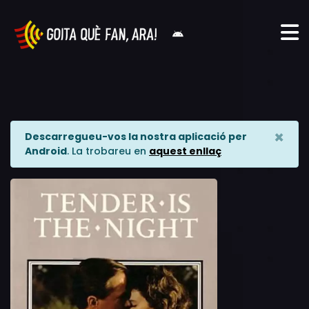
×
Descarregueu-vos la nostra aplicació per
Android
. La trobareu en
aquest enllaç