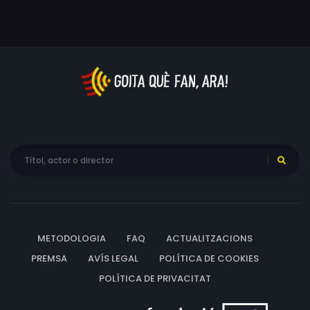
cercle important d'amics, entre els quals hi ha una jove
estrella de Hollywood, Rosemary Hoyt; un noi a qui li
agrada molt viure, Tommy Barba; i un músic borratxo,
Abe North. Però les rivalitats i els problemes entre els
membres del grup creen tensions fortes i acaben
provocant l'empitjorament de la salut de Nicole.
METODOLOGIA
FAQ
ACTUALITZACIONS
PREMSA
AVÍS LEGAL
POLÍTICA DE COOKIES
POLÍTICA DE PRIVACITAT