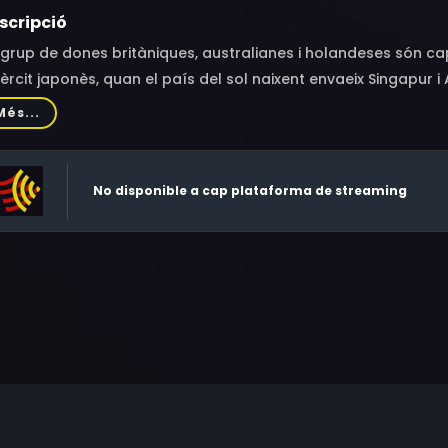
scripció
grup de dones britàniques, australianes i holandeses són ca
xèrcit japonès, quan el país del sol naixent envaeix Singapur i 
ntures, les experiències i les relacions entre aquest grup de 
Més...
No disponible a cap plataforma de streaming