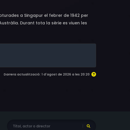
pturades a Singapur el febrer de 1942 per
Austràlia. Durant tota la sèrie es viuen les
dones i els seus vigilants japonesos.
Darrera actualització: 1 d'agost de 2026 a les 20:20