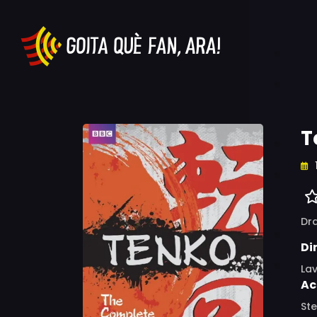
T
Dr
Di
La
Ac
Ste