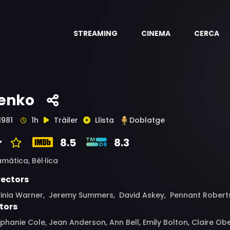
STREAMING
CINEMA
CERCA
enko
1981
1h
Tràiler
Llista
Doblatge
8.5
8.3
amàtica,
Bèl·lica
rectors
vinia Warner, Jeremy Summers, David Askey, Pennant Roberts
tors
phanie Cole, Jean Anderson, Ann Bell, Emily Bolton, Claire 