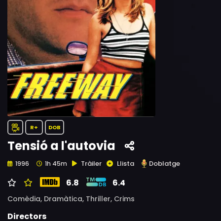
R+
DOB
Tensió a l'autovia
Tràiler
Llista
Doblatge
1996
1h 45m
6.8
6.4
Comèdia,
Dramàtica,
Thriller,
Crims
Directors