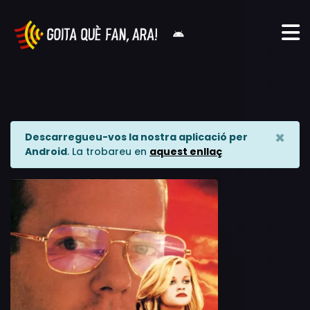
×
Descarregueu-vos la nostra aplicació per
Android
. La trobareu en
aquest enllaç