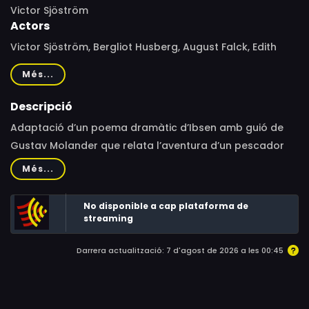
Victor Sjöström
Actors
Victor Sjöström, Bergliot Husberg, August Falck, Edith
Erastoff, Eric Abrahamsson, Hildur Carlberg, Gucken
Més...
Cederborg, John Ekman, Nils Elffors, Emil Fjellström,
Herman Lantz, Jenny Tschernichin-Larsson, Olof Ås,
Descripció
William Larsson, Julius Hälsig, Fritz Ström, Nanny Sjöblom,
Adaptació d’un poema dramàtic d’Ibsen amb guió de
Hans Sjöblom, Gunnar Norberg
Gustav Molander que relata l’aventura d’un pescador
noruec que ha de travessar el bloqueig anglès durant
Més...
les guerres napoleòniques per portar provisions a la
seva família.
No disponible a cap plataforma de
streaming
Darrera actualització: 7 d'agost de 2026 a les 00:45