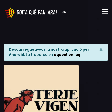
×
Descarregueu-vos la nostra aplicació per
Android
. La trobareu en
aquest enllaç