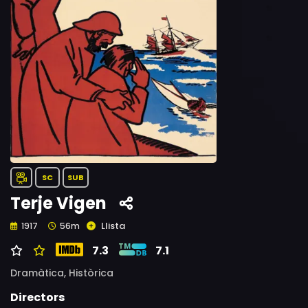
SC
SUB
Terje Vigen
Llista
1917
56m
7.3
7.1
Dramàtica,
Històrica
Directors