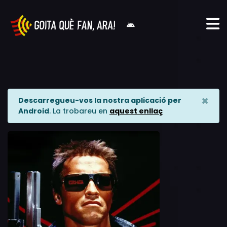
×
Descarregueu-vos la nostra aplicació per
Android
. La trobareu en
aquest enllaç