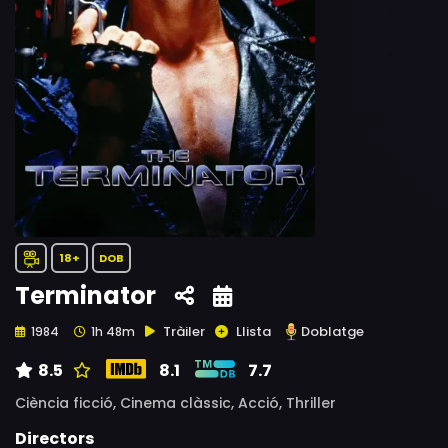
18+
DOB
Terminator
Tràiler
Llista
Doblatge
1984
1h 48m
8.5
8.1
7.7
Ciència ficció,
Cinema clàssic,
Acció,
Thriller
Directors