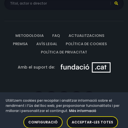
METODOLOGIA
FAQ
ACTUALITZACIONS
PREMSA
AVÍS LEGAL
POLÍTICA DE COOKIES
POLÍTICA DE PRIVACITAT
Amb el suport de:
Utilitzem cookies per recopilar i analitzar informació sobre el
rendiment i l’ús del lloc web, per proporcionar funcionalitats i per
millorar i personalitzar el contingut.
Més informació
Versió: 3.13.0.202607011342
CONFIGURACIÓ
ACCEPTAR-LES TOTES