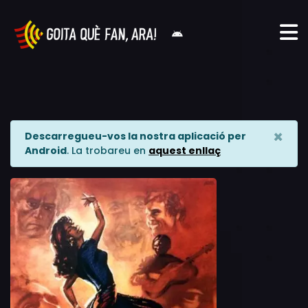
×
Descarregueu-vos la nostra aplicació per
Android
. La trobareu en
aquest enllaç