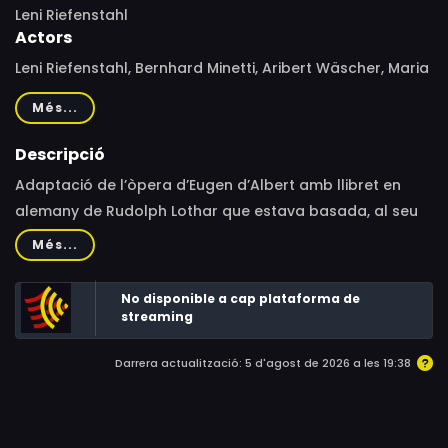
Leni Riefenstahl
Actors
Leni Riefenstahl, Bernhard Minetti, Aribert Wäscher, Maria
Koppenhöfer, Karl Skraup, Frida Richard, Luis Rainer, Max
Més...
Holzboer, Franz Eichberger, Charlotte Komp, Mena Mair,
Hans Lackner, Walter Brückner, Bekuch Hamid, Till
Descripció
Klockow, Josef Reinhardt
Adaptació de l’òpera d’Eugen d’Albert amb llibret en
alemany de Rudolph Lothar que estava basada, al seu
torn, en l'obra d'Àngel Guimerà.
Més...
No disponible a cap plataforma de
streaming
Darrera actualització: 5 d'agost de 2026 a les 19:38