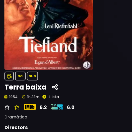
SC
SUB
Terra baixa
Llista
1954
1h 38m
6.2
6.0
Dramàtica
Directors