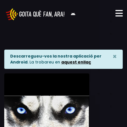
×
Descarregueu-vos la nostra aplicació per
Android
. La trobareu en
aquest enllaç