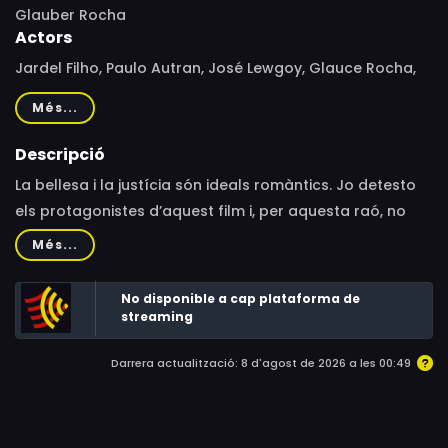
Glauber Rocha
Actors
Jardel Filho, Paulo Autran, José Lewgoy, Glauce Rocha,
Paulo Gracindo, Hugo Carvana, Danuza Leão, Jofre
Més...
Soares, Modesto de Souza, Francisco Milani, Echio Reis,
Mário Lago, Flávio Migliaccio, Maurício do Valle, Paulo
Descripció
César Peréio, Thelma Reston, Emmanuel Cavalcanti,
La bellesa i la justícia són ideals romàntics. Jo detesto
José Marinho, Zózimo Bulbul, Antônio Câmera, Rafael de
els protagonistes d’aquest film i, per aquesta raó, no
Carvalho, Ivan de Souza, Darlene Glória, Elizabeth
desitjo que fascinin el públic.
Més...
Gasper, Irma Álvarez, Sônia Clara, Guide Vasconcelos,
Clóvis Bornay, Joel Barcellos, Lauro Escorel, Edison
No disponible a cap plataforma de
Machado, José Medeiros
streaming
Darrera actualització: 8 d'agost de 2026 a les 00:49