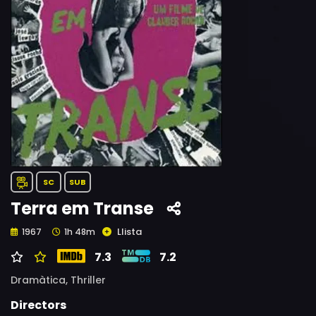
SC
SUB
Terra em Transe
Llista
1967
1h 48m
7.3
7.2
Dramàtica,
Thriller
Directors