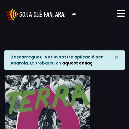
×
Descarregueu-vos la nostra aplicació per
Android
. La trobareu en
aquest enllaç