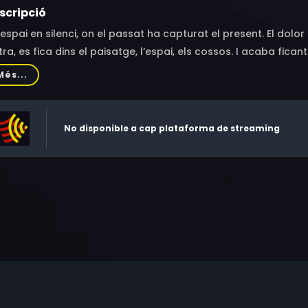
scripció
espai en silenci, on el passat ha capturat el present. El dolor 
ltra, es fica dins el paisatge, l’espai, els cossos. I acaba fic
 realitat del nostre present i en la nostra realitat.
Més...
No disponible a cap plataforma de streaming