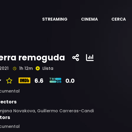
STREAMING
CINEMA
CERCA
erra remoguda
2021
1h 12m
Llista
6.6
0.0
cumental
rectors
mjana Novakova, Guillermo Carreras-Candi
tors
cumental