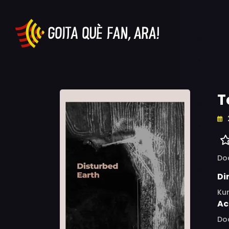
T
Do
Di
Ku
Ac
Do