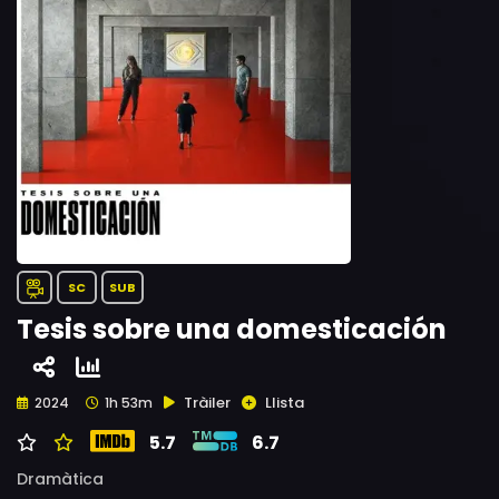
SC
SUB
Tesis sobre una domesticación
Tràiler
Llista
2024
1h 53m
5.7
6.7
Dramàtica