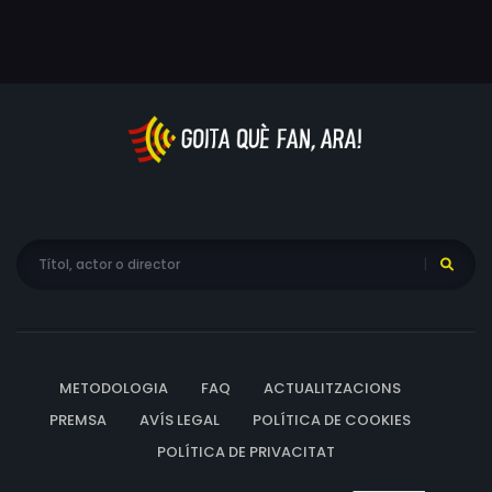
Tesis sobre una domesticación, adaptació de la novel·la
homònima de l’actriu i escriptora trans Camila Sosa
Villada, posa el focus en la mateixa Villada, que encarna
magistralment una protagonista que es nega a
sucumbir ni a les normes de l’èxit i la família ni a les
expectatives de la vida com a dona trans.
METODOLOGIA
FAQ
ACTUALITZACIONS
PREMSA
AVÍS LEGAL
POLÍTICA DE COOKIES
POLÍTICA DE PRIVACITAT