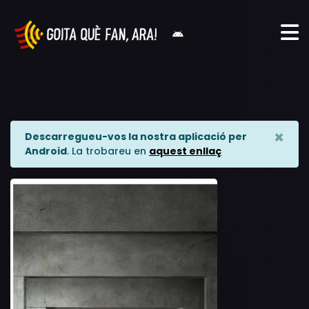
×
Descarregueu-vos la nostra aplicació per
Android
. La trobareu en
aquest enllaç