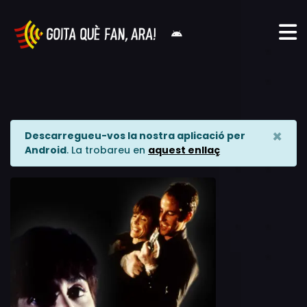
×
Descarregueu-vos la nostra aplicació per
Android
. La trobareu en
aquest enllaç