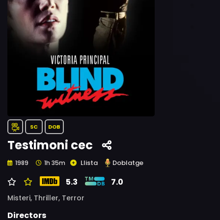
SC
DOB
Testimoni cec
Llista
Doblatge
1989
1h 35m
5.3
7.0
Misteri,
Thriller,
Terror
Directors