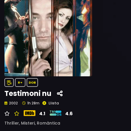
R+
DOB
Testimoni nu
Llista
2002
1h 28m
4.1
4.6
Thriller,
Misteri,
Romàntica