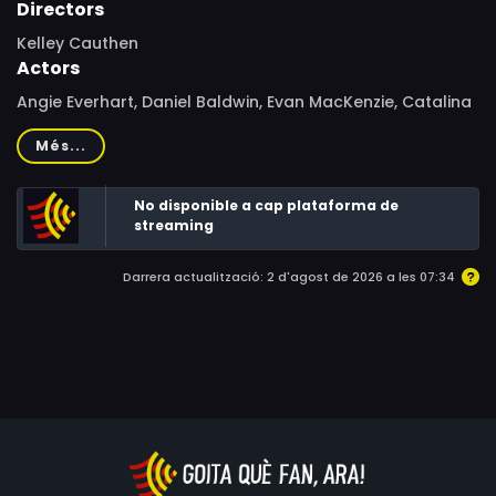
Directors
Kelley Cauthen
Actors
Angie Everhart, Daniel Baldwin, Evan MacKenzie, Catalina
Larranaga, Mark Sivertsen, Robert McRay, Lauren Reina,
Més...
Joe Costanza, Angela Sargeant, Kathleen Kinmont, Don
Short, Ed Bernard, Darcy Shean, Laura Rogers, Jeffrey
No disponible a cap plataforma de
Gorman, Willie Gault, Keri Windsor, Trinity, Michael
streaming
Canavan, Rafe, Nellie Sciutto, Ariston Green, D.J. Berg,
Tony Voci, Christy Berry
Darrera actualització: 2 d'agost de 2026 a les 07:34