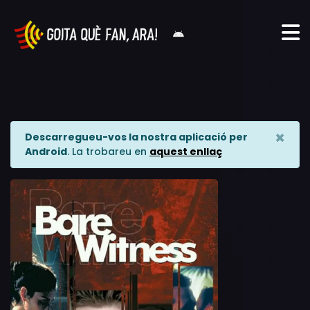
×
Descarregueu-vos la nostra aplicació per
Android
. La trobareu en
aquest enllaç