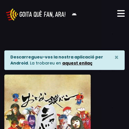
×
Descarregueu-vos la nostra aplicació per
Android
. La trobareu en
aquest enllaç