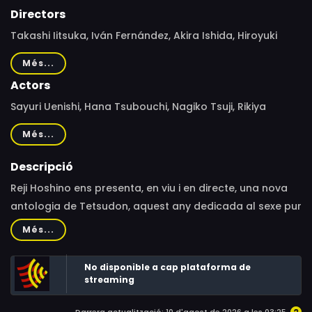
Directors
Takashi Iitsuka, Iván Fernández, Akira Ishida, Hiroyuki
Keitora, Kenji Tanaka, Shuichi Kimura, Hisazumi Kamada,
Més...
Yusuke Isaka, Aureli del Pozo, Yukinobu Aoki, artegg-
Actors
yumi, Ryoichi Hiraiwa, Kazuki Kiyomoto, Shoichi
Sayuri Uenishi, Hana Tsubouchi, Nagiko Tsuji, Rikiya
Yokoyama, Akira Nobi, Hikaru Tsukuda, Koji Kobayashi,
Kaidou, Bueno
Ryotaro Uryu, Devi Kobayashi, Takahiro Ishihara, Yuuki
Més...
Mizuno
Descripció
Reji Hoshino ens presenta, en viu i en directe, una nova
antologia de Tetsudon, aquest any dedicada al sexe pur
i dur. Bé, potser no tan pur…
Més...
No disponible a cap plataforma de
streaming