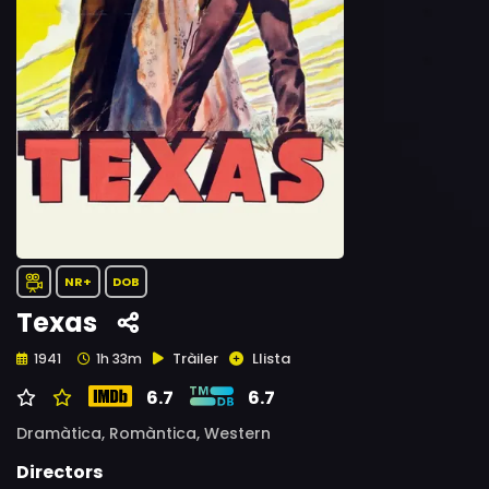
NR+
DOB
Texas
Tràiler
Llista
1941
1h 33m
6.7
6.7
Dramàtica,
Romàntica,
Western
Directors