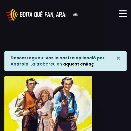
×
Descarregueu-vos la nostra aplicació per
Android
. La trobareu en
aquest enllaç