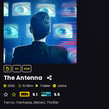
SC
SUB
The Antenna
Tràiler
Llista
2020
1h 55m
5.1
5.5
Terror,
Fantasia,
Misteri,
Thriller