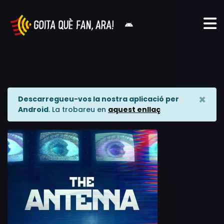
×
Descarregueu-vos la nostra aplicació per
Android
. La trobareu en
aquest enllaç