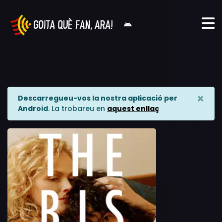
×
Descarregueu-vos la nostra aplicació per
Android
. La trobareu en
aquest enllaç