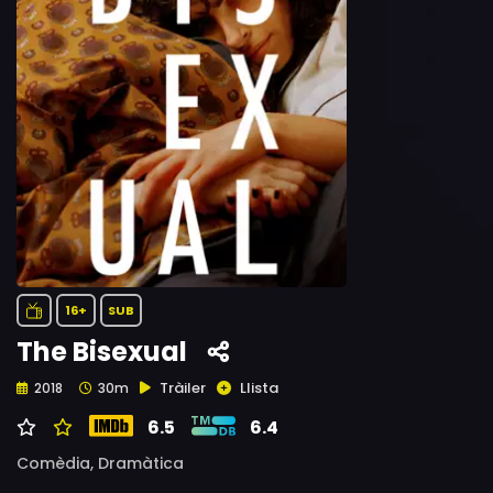
16+
SUB
The Bisexual
Tràiler
Llista
2018
30m
6.5
6.4
Comèdia,
Dramàtica