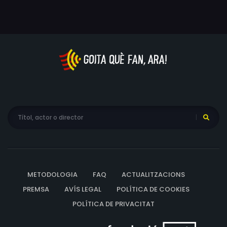
de suport en aquesta nova vida en què compartirà
experiències amb homes i dones. "The Bisexual" explora
les diferències entre sortir amb uns i altres des del punt
de vista d'algú que ha decidit començar a fer-ho,
mentre examina les contradiccions que sorgeixen del
desig d'estar amb algú i la certesa que la vida que
necessites portar et podria allunyar d'aquesta persona.
METODOLOGIA
FAQ
ACTUALITZACIONS
PREMSA
AVÍS LEGAL
POLÍTICA DE COOKIES
POLÍTICA DE PRIVACITAT