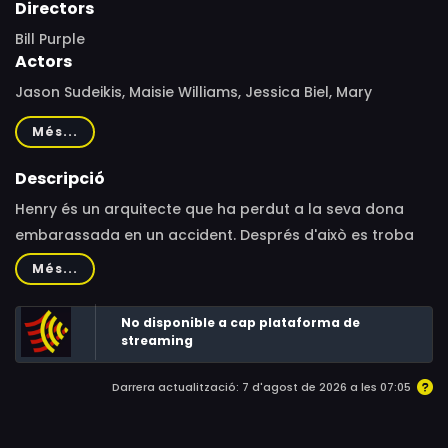
Directors
Bill Purple
Actors
Jason Sudeikis, Maisie Williams, Jessica Biel, Mary
Steenburgen, Orlando Jones, Paul Reiser, Joshua Mikel,
Més...
Jayson Warner Smith, Richard Robichaux, Russ Russo,
Christopher Gehrman, Wendy Miklovic, George Wilson,
Descripció
Cailey Fleming, Natalie Mejer, Sheldon Frett, Madeleine
Henry és un arquitecte que ha perdut a la seva dona
Woolner, Darnekia Dowl, Ian Belgard
embarassada en un accident. Després d'això es troba
perdut i l'única via d'escapament que troba per seguir
Més...
endavant és continuar construint la casa que ambdós
van dissenyar.
No disponible a cap plataforma de
streaming
Darrera actualització: 7 d'agost de 2026 a les 07:05