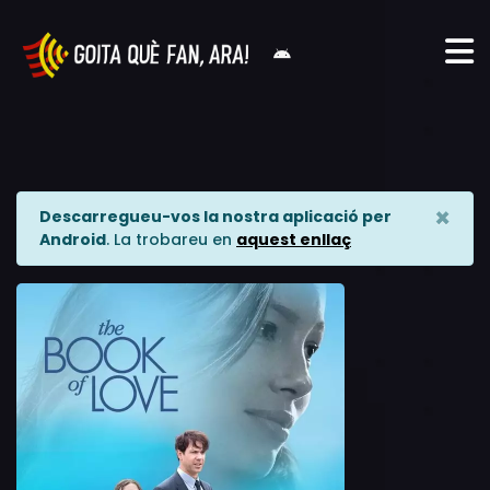
×
Descarregueu-vos la nostra aplicació per
Android
. La trobareu en
aquest enllaç