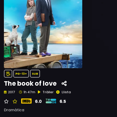
PG-13+
SUB
The book of love
Tràiler
Llista
2017
1h 47m
6.0
6.5
Dramàtica