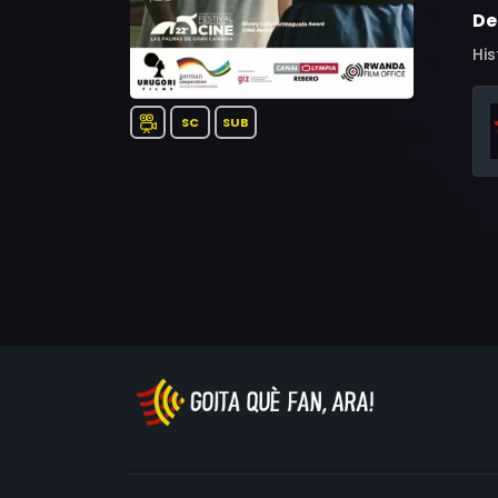
De
His
SC
SUB