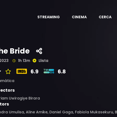
STREAMING
CINEMA
CERCA
he Bride
2023
1h 13m
Llista
6.9
6.8
amàtica
rectors
iam Uwiragiye Birara
tors
dra Umulisa, Aline Amike, Daniel Gaga, Fabiola Mukasekuru,