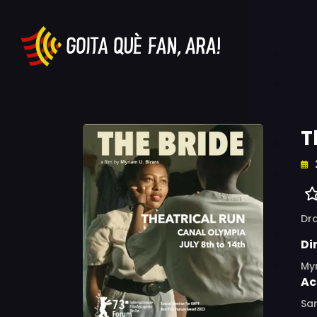
T
Dr
Di
Myr
Ac
San