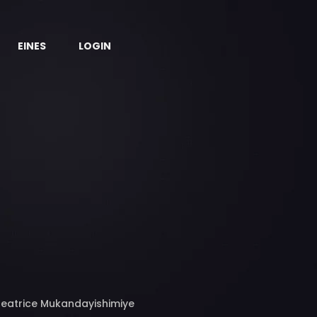
EINES
LOGIN
 Beatrice Mukandayishimiye