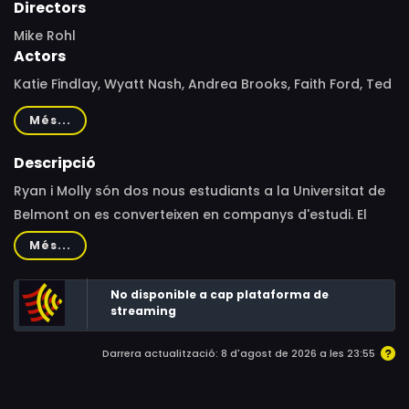
Directors
Mike Rohl
Actors
Katie Findlay, Wyatt Nash, Andrea Brooks, Faith Ford, Ted
McGinley, Kazumi Evans, Steve Bacic
Més...
Descripció
Ryan i Molly són dos nous estudiants a la Universitat de
Belmont on es converteixen en companys d'estudi. El
pont, una llibreria local, es converteix en part de la seva
Més...
vida mentre la seva relació creix.
No disponible a cap plataforma de
streaming
Darrera actualització: 8 d'agost de 2026 a les 23:55