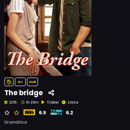
G+
SUB
The bridge
Tràiler
Llista
2015
1h 29m
6.5
6.2
Dramàtica