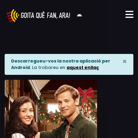
×
Descarregueu-vos la nostra aplicació per
Android
. La trobareu en
aquest enllaç