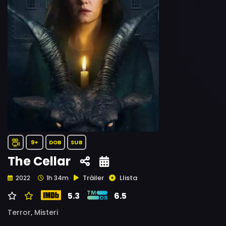
9+
DOB
SUB
The Cellar
Tràiler
Llista
2022
1h 34m
5.3
6.5
Terror,
Misteri