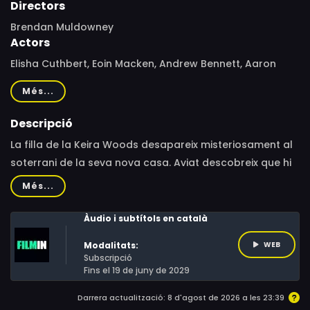
Directors
Brendan Muldowney
Actors
Elisha Cuthbert, Eoin Macken, Andrew Bennett, Aaron
Monaghan, Amy Conroy, Dylan Fitzmaurice-Brady, Tara
Més...
Lee, Michael-David McKernan, Marie Mullen, Seán Doyle,
Kurt Walsh, Noor Truijens, Chris McHallem, Vivian Drew,
Descripció
Steve Gunn, Neil Garcia, Sarah McKenna, Joseph Palmer,
La filla de la Keira Woods desapareix misteriosament al
Abby Fitz
soterrani de la seva nova casa. Aviat descobreix que hi
ha una entitat antiga i poderosa que controla casa
Més...
seva, i a la qual s'haurà d'enfrontar o arriscar a perdre
l'ànima de la seva família per sempre.
Àudio i subtítols en català
Modalitats:
WEB
Subscripció
Fins el 19 de juny de 2029
Darrera actualització: 8 d'agost de 2026 a les 23:39