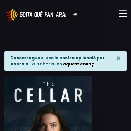
×
Descarregueu-vos la nostra aplicació per
Android
. La trobareu en
aquest enllaç