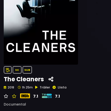
SC
SUB
The Cleaners
Tràiler
Llista
2018
1h 25m
7.1
7.1
Documental