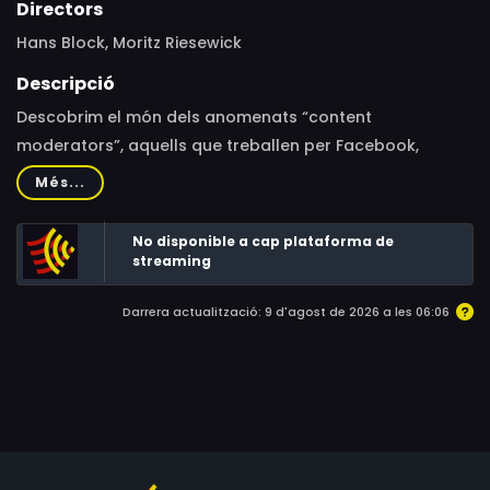
Directors
Hans Block, Moritz Riesewick
Descripció
Descobrim el món dels anomenats “content
moderators”, aquells que treballen per Facebook,
Twitter, Youtube i Google revisant cada imatge o vídeo
Més...
potencialment ofensius que pengem a la xarxa. Qui
controla el que publiquem, veiem i pensem?
No disponible a cap plataforma de
streaming
Darrera actualització: 9 d'agost de 2026 a les 06:06