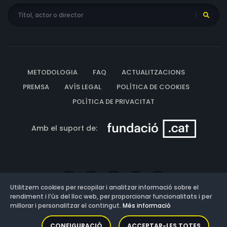
METODOLOGIA
FAQ
ACTUALITZACIONS
PREMSA
AVÍS LEGAL
POLÍTICA DE COOKIES
POLÍTICA DE PRIVACITAT
Amb el suport de:
Utilitzem cookies per recopilar i analitzar informació sobre el
rendiment i l’ús del lloc web, per proporcionar funcionalitats i per
millorar i personalitzar el contingut.
Més informació
Versió: 3.13.0.202607011342
CONFIGURACIÓ
ACCEPTAR-LES TOTES