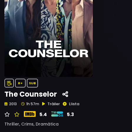
R+
SUB
The Counselor
Tràiler
Llista
2013
1h 57m
5.4
5.3
Thriller,
Crims,
Dramàtica