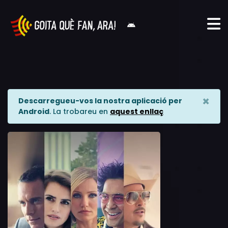
×
Descarregueu-vos la nostra aplicació per
Android
. La trobareu en
aquest enllaç