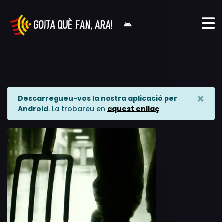
×
Descarregueu-vos la nostra aplicació per
Android
. La trobareu en
aquest enllaç