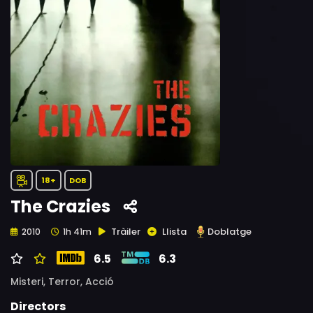
18+
DOB
The Crazies
Tràiler
Llista
Doblatge
2010
1h 41m
6.5
6.3
Misteri,
Terror,
Acció
Directors