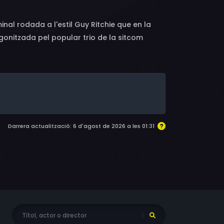
nal rodada a l'estil Guy Ritchie que en la
onitzada pel popular trio de la sitcom
 Steve Stamp i Hugo Chegwin.Mentre el Mick
omençar una nova vida a Espanya, a la Costa
Darrera actualització: 6 d'agost de 2026 a les 01:31