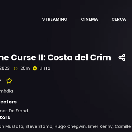
STREAMING
CINEMA
CERCA
he Curse II: Costa del Crim
2023
25m
Llista
mèdia
rectors
mes De Frond
tors
an Mustafa, Steve Stamp, Hugo Chegwin, Emer Kenny, Camille C