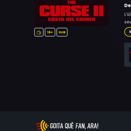
De
L'ú
sev
gua
16+
SUB
lla
del