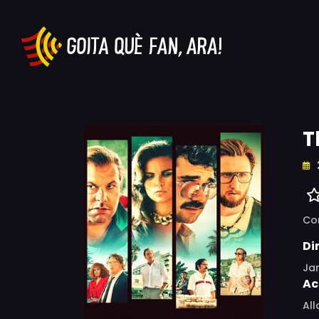
T
Co
Di
Ja
Ac
All