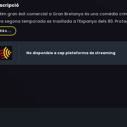
scripció
ltim gran èxit comercial a Gran Bretanya és una comèdia crimi
a segona temporada es trasllada a l'Espanya dels 80. Protag
nyadora del BAFTA "People Just Do Nothing": Allan Mustafa,
Més...
ngueix a la presó, Albert, Tash i Sidney han escapat per a c
 Sol.
No disponible a cap plataforma de streaming