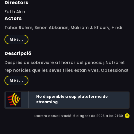
Directors
Fatih Akin
Actors
Tahar Rahim, Simon Abkarian, Makram J. Khoury, Hindi
Zahra, Kevork Malikyan, Bartu Küçükçağlayan, Trine
Més...
Dyrholm, Moritz Bleibtreu, Arsinée Khanjian, Akin Gazi,
Arevik Martirosyan, George Georgiou, Numan Acar, Anna
Descripció
Savva, Lara Heller, Joel Jackshaw, Grace Dove, Andrea
Després de sobreviure a l'horror del genocidi, Natzaret
Hessayon, Michael S. Ruscheinsky, Katerina Poladjan,
rep notícies que les seves filles estan vives. Obsessionat
John Keogh, Dustin MacDougall, Rozet Hubeş, Önder
amb la idea, segueix el camí per trobar-les.
Més...
Çakar, Aysan Sümercan, Çiğdem Aksüt, Feridun Koç,
Korkmaz Arslan, Yasar Cetin, Ayhan Hacıfazlıoğlu, Ali
No disponible a cap plataforma de
Akdeniz, Badasar Colbiyik, Josephine Welcome
streaming
Darrera actualització: 6 d'agost de 2026 a les 21:30