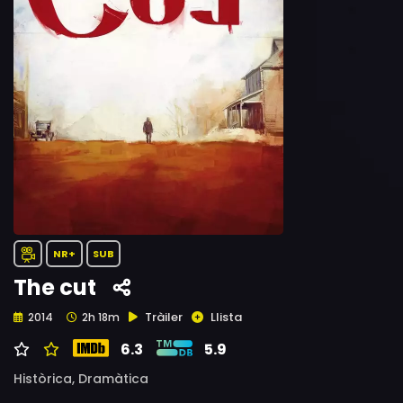
NR+
SUB
The cut
Tràiler
Llista
2014
2h 18m
6.3
5.9
Històrica,
Dramàtica