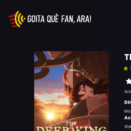
T
An
Di
Mas
Ac
Shi