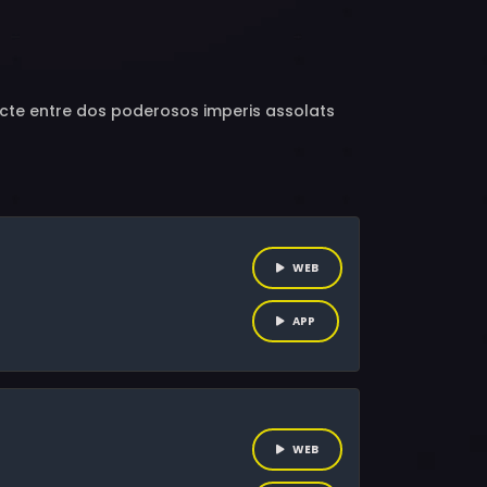
i Nishimura, Tessyo Genda
licte entre dos poderosos imperis assolats
WEB
APP
WEB