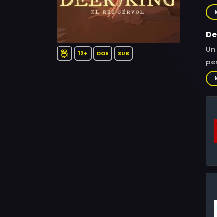
Tsu
De
Un 
12+
DOB
SUB
per