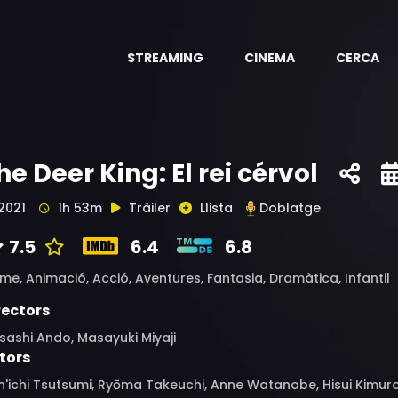
STREAMING
CINEMA
CERCA
he Deer King: El rei cérvol
2021
1h 53m
Tràiler
Llista
Doblatge
7.5
6.4
6.8
ime,
Animació,
Acció,
Aventures,
Fantasia,
Dramàtica,
Infantil
rectors
ashi Ando, Masayuki Miyaji
tors
n'ichi Tsutsumi, Ryōma Takeuchi, Anne Watanabe, Hisui Kimura,