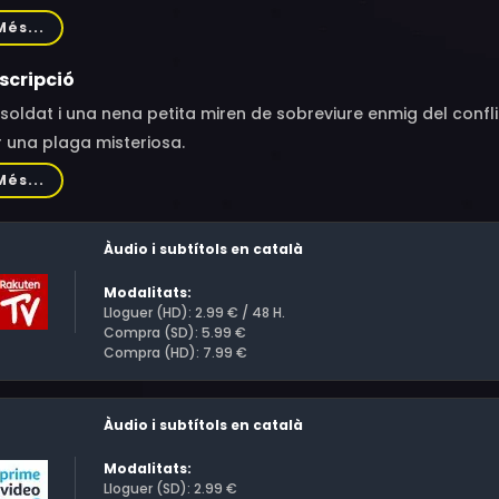
tsumi, Ryoma Takeuchi, Toru Sakurai, Shinshu Fuji, Tomomich
Més...
scripció
soldat i una nena petita miren de sobreviure enmig del conf
 una plaga misteriosa.
Més...
Àudio i subtítols en català
Modalitats:
Lloguer (HD): 2.99 € / 48 H.
Compra (SD): 5.99 €
Compra (HD): 7.99 €
Àudio i subtítols en català
Modalitats:
Lloguer (SD): 2.99 €