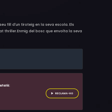
Zehra Fazal, Juan Pope, Ellen Dubin,
fill d'un tiroteig en la seva escola. Els
 thriller.Enmig del bosc que envolta la seva
rr (Naomi Watts) rep una trucada terrible:
ingut lloc a l'escola del seu fill adolescent,
uda del seu mòbil, buscarà tots els recursos
atalà:
RECLAMA-HO