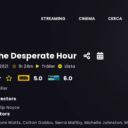
STREAMING
CINEMA
CERCA
he Desperate Hour
2021
1h 24m
Tràiler
Llista
5.0
6.0
iller
rectors
llip Noyce
tors
mi Watts, Colton Gobbo, Sierra Maltby, Michelle Johnston, W