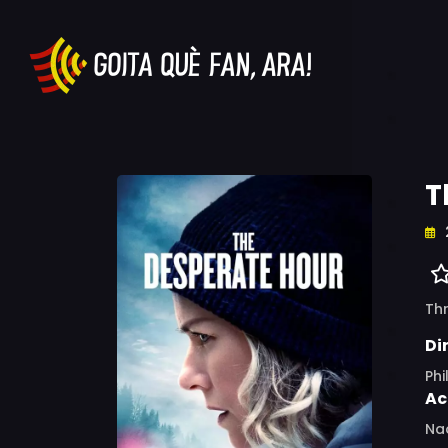
T
Thr
Di
Phi
Ac
Nao