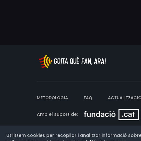
METODOLOGIA
FAQ
ACTUALITZACI
Amb el suport de:
Utilitzem cookies per recopilar i analitzar informació sobre
Versió: 3.13.0.202607011342