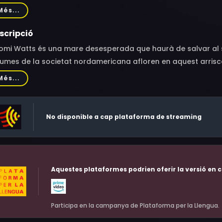
ra Wilson, Christopher Marren, Joshua Bowman, Todd Collins, 
Més...
ecca Flinn-White, Edie Mirman, Paul Pape, Diane Johnstone
scripció
mi Watts és una mare desesperada que haurà de salvar al seu 
umes de la societat nordamericana afloren en aquest arriscat
a, a quilòmetres de la ciutat i aclaparada pel pànic, Amy Ca
Més...
 autoritats estan buscant al responsable d'un tiroteig que ha t
h. Amy es nega a sucumbir a la desesperació. Amb l'única aj
sibles per a intentar salvar al seu fill.
No disponible a cap plataforma de streaming
Aquestes plataformes podrien oferir la versió en c
Participa en la campanya de Plataforma per la Llengua.