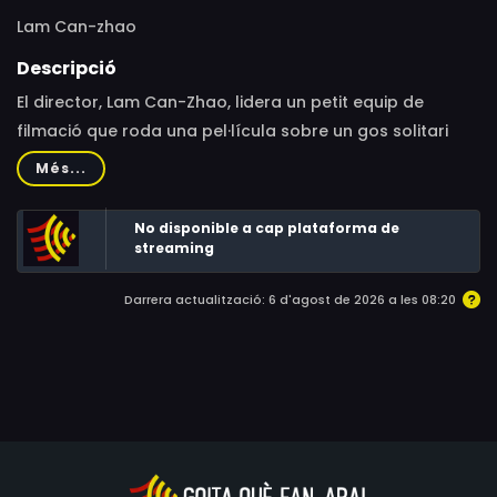
Lam Can-zhao
Descripció
El director, Lam Can-Zhao, lidera un petit equip de
filmació que roda una pel·lícula sobre un gos solitari
pels carrers de Guangzhou, guiant els espectadors a
Més...
través d’un imprevisible i peculiar viatge.
No disponible a cap plataforma de
streaming
Darrera actualització: 6 d'agost de 2026 a les 08:20