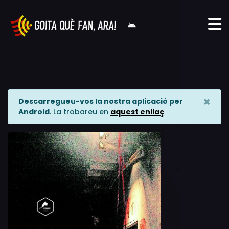
×
Descarregueu-vos la nostra aplicació per
Android
. La trobareu en
aquest enllaç