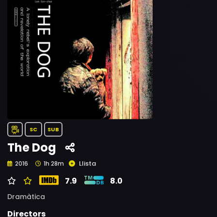
SC
SUB
The Dog
Llista
2016
1h 28m
7.9
8.0
Dramàtica
Directors