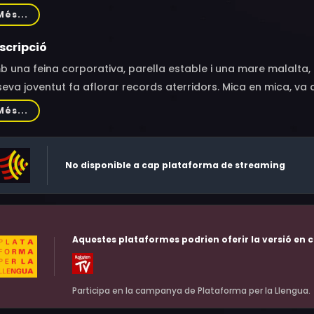
o-Martell, Sima Fisher, Aaron Poole, Josh Cruddas, Maika Ha
Més...
erson, Jill Frappier, Donald Burda, Myles Isen, Leslie Adlam,
er, Jackie English, Constantine Meglis, Elizabeth Osler, Parke
scripció
tt
 una feina corporativa, parella estable i una mare malalta
seva joventut fa aflorar records aterridors. Mica en mica, va 
a nena desapareguda, una droga anomenada Mercury i una cr
Més...
da pas del camí.
No disponible a cap plataforma de streaming
Aquestes plataformes podrien oferir la versió en c
Participa en la campanya de Plataforma per la Llengua.