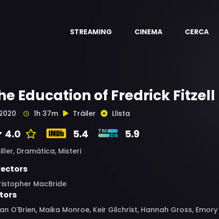
STREAMING
CINEMA
CERCA
he Education of Fredrick Fitzell
2020
1h 37m
Tràiler
Llista
4.0
5.4
5.9
iller,
Dramàtica,
Misteri
rectors
ristopher MacBride
tors
an O'Brien, Maika Monroe, Keir Gilchrist, Hannah Gross, Emor