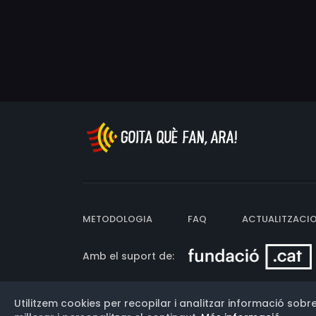
METODOLOGIA
FAQ
ACTUALITZACI
Amb el suport de:
Utilitzem cookies per recopilar i analitzar informació sobre
Versió: 3.13.0.202607011342