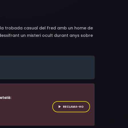
rper, Connor Smith, Prince Amponsah, A.C.
 Andrew Latter, Conrad Bergschneider, Tracy
r Antal, Emmet Antal, Landon Norris, Hershel
, la trobada casual del Fred amb un home de
desxifrant un misteri ocult durant anys sobre
iatura aterridora, que l’ha acompanyat a
atalà:
RECLAMA-HO