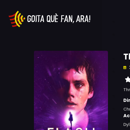
T
Thr
Di
Ch
Ac
Dyl