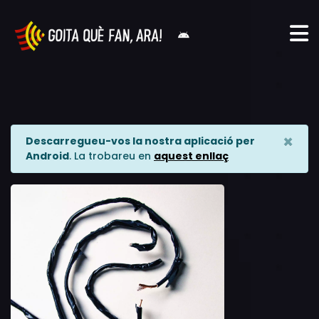
×
Descarregueu-vos la nostra aplicació per
Android
. La trobareu en
aquest enllaç