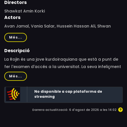
Directors
Shawkat Amin Korki
Actors
Avan Jamal, Vania Salar, Hussein Hassan Ali, Shwan
Attoof, Hushyar Nerwayi, Nigar Osman, Kawa Qadir, Adil
Més...
Abdulrahman, Hama Rashid Haras, Yana Twana, Didar
Bakir, Zarya Sami, Mohammed Wrya, Solav Shaida, Zheer
Descripció
Faraidoon
La Rojin és una jove kurdoiraquiana que està a punt de
fer l'examen d'accés a la universitat. La seva infeliçment
casada germana gran, la Shilan, decideix ajudar-la a
Més...
aprovar sigui com sigui, amb l'esperança que tingui una
vida més emancipada.
No disponible a cap plataforma de
streaming
Darrera actualització: 6 d'agost de 2026 a les 14:02