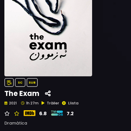
SC
SUB
The Exam
Tràiler
Llista
2021
1h 27m
6.8
7.2
Dramàtica