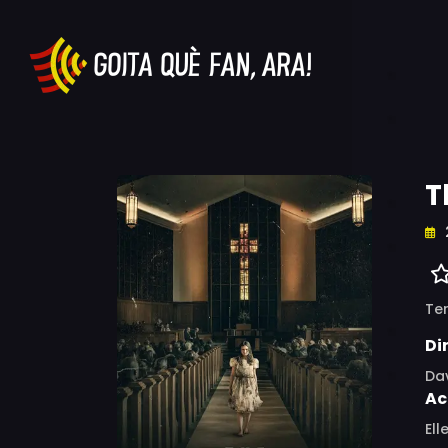
T
Ter
Di
Da
Ac
Ell