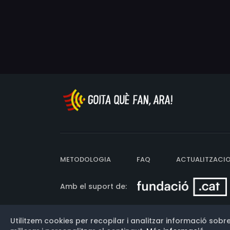
METODOLOGIA
FAQ
ACTUALITZACI
Amb el suport de:
Utilitzem cookies per recopilar i analitzar informació sobre
Versió: 3.13.0.202607011342