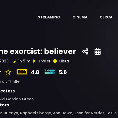
STREAMING
CINEMA
CERCA
he exorcist: believer
2023
1h 51m
Tràiler
Llista
4.8
5.8
ror,
Thriller
rectors
vid Gordon Green
tors
en Burstyn, Raphael Sbarge, Ann Dowd, Jennifer Nettles, Leslie 