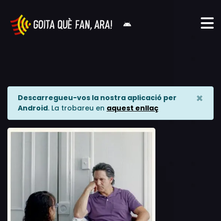
×
Descarregueu-vos la nostra aplicació per
Android
. La trobareu en
aquest enllaç