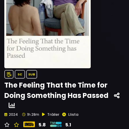
SC
SUB
The Feeling That the Time for
Doing Something Has Passed
Tràiler
Llista
2024
1h 28m
5.8
5.1