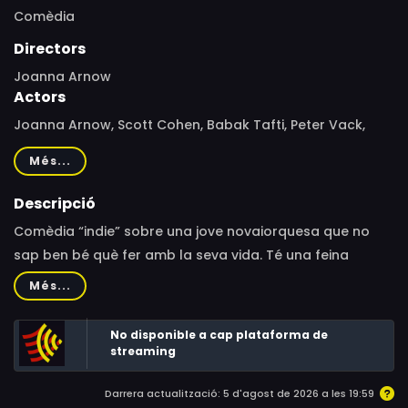
Comèdia
Directors
Joanna Arnow
Actors
Joanna Arnow, Scott Cohen, Babak Tafti, Peter Vack,
Michael Cyril Creighton, Alysia Reiner, Parish Bradley,
Més...
Tanya Thompson, Barbara Weiserbs, David Arnow, Keith
Poulson, Bingham Bryant, Amy Zimmer, C. Mason Wells,
Descripció
Shuchi Talati
Comèdia “indie” sobre una jove novaiorquesa que no
sap ben bé què fer amb la seva vida. Té una feina
mediocre d’oficina, discussions contínues amb la
Més...
família i una relació sadomasoquista amb un home més
gran.
No disponible a cap plataforma de
streaming
Darrera actualització: 5 d'agost de 2026 a les 19:59