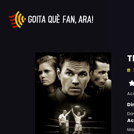
T
Ac
Di
Dav
Ac
Mar