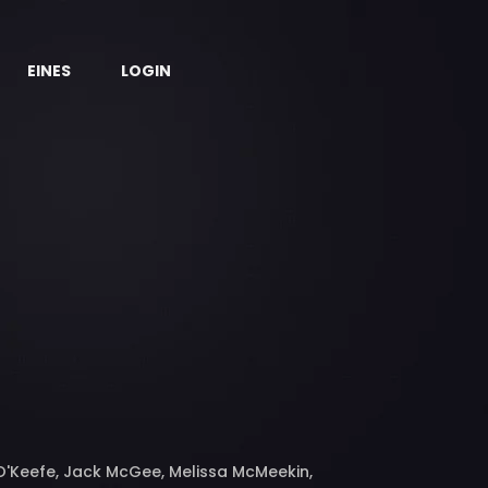
EINES
LOGIN
O'Keefe, Jack McGee, Melissa McMeekin,