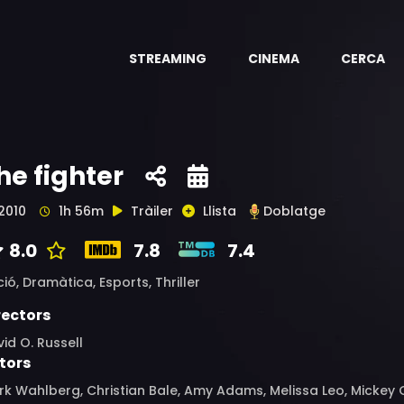
STREAMING
CINEMA
CERCA
he fighter
2010
1h 56m
Tràiler
Llista
Doblatge
8.0
7.8
7.4
ció,
Dramàtica,
Esports,
Thriller
rectors
id O. Russell
tors
k Wahlberg, Christian Bale, Amy Adams, Melissa Leo, Mickey 