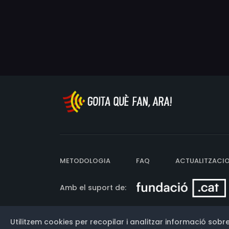
METODOLOGIA
FAQ
ACTUALITZACI
Amb el suport de:
Utilitzem cookies per recopilar i analitzar informació sobre
Versió: 3.13.0.202607011342