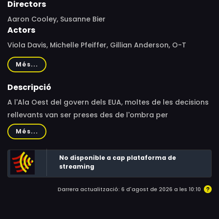
Directors
Aaron Cooley, Susanne Bier
Actors
Viola Davis, Michelle Pfeiffer, Gillian Anderson, O-T
Fagbenle, Dakota Fanning, Lily Rabe, Regina Taylor, Kiefer
Més...
Sutherland, Aaron Eckhart
Descripció
A l'Ala Oest del govern dels EUA, moltes de les decisions
rellevants van ser preses des de l'ombra per
carismàtiques, proactives i complexes Primeres Dames.
Més...
Un paper fins ara poc accessible a lopinió pública. La
primera temporada d'aquesta sèrie fa una ullada
No disponible a cap plataforma de
després de la cortina per endinsar-se en la vida
streaming
personal i política d'Eleanor Roosevelt, Betty Ford i
Darrera actualització: 6 d'agost de 2026 a les 10:10
Michele Obama, així com les de les seves famílies,
traçant el seu propi camí a Washington, submergint-se
en el seu passat i seguint-les en els seus grans