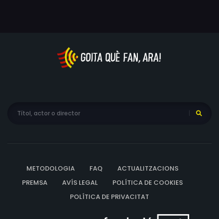
moments més enllà de la Casa Blanca. Les històries de
tres dones úniques i enigmàtiques entrellaçades de
manera íntima i orgànica, gairebé com si les parets de
la Casa Blanca poguessin parlar.
METODOLOGIA
FAQ
ACTUALITZACIONS
PREMSA
AVÍS LEGAL
POLÍTICA DE COOKIES
POLÍTICA DE PRIVACITAT