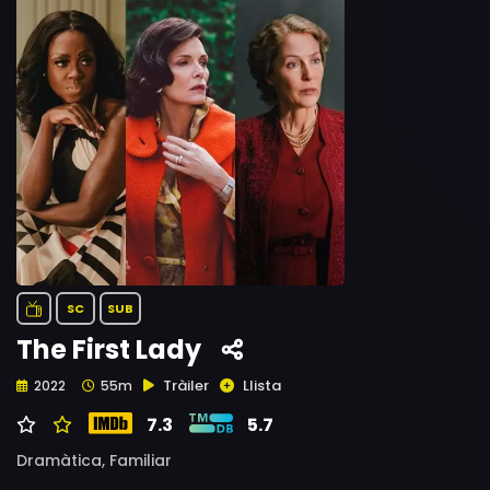
SC
SUB
The First Lady
Tràiler
Llista
2022
55m
7.3
5.7
Dramàtica,
Familiar