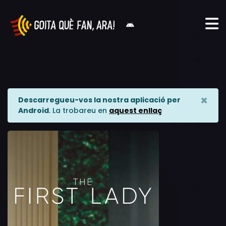
×
Descarregueu-vos la nostra aplicació per
Android
. La trobareu en
aquest enllaç