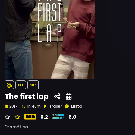
13+
SUB
The first lap
Tràiler
Llista
2017
1h 40m
6.2
6.0
Dramàtica