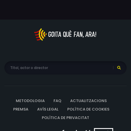
la nova casa dels pares de la Ji-young a Incheon. La
festa d'inauguració comença a complicar-se en el
moment en què la mare de la Ji-young insisteix que la
jove parella ha de casar-se.
METODOLOGIA
FAQ
ACTUALITZACIONS
PREMSA
AVÍS LEGAL
POLÍTICA DE COOKIES
POLÍTICA DE PRIVACITAT