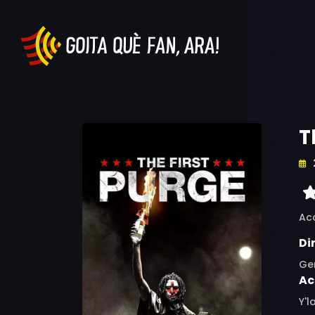
T
Ac
Di
Ge
Ac
Y'l