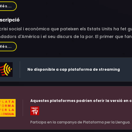
ez, Mugga, Patch Darragh, Kristen Solis, Rotimi Paul, Jermel H
Més...
. Bowser, Mitchell Edwards, Maria Rivera, Chyna Layne, Ian Bl
nson, Levy Tran, Kevin Carrigan, Desiigner, Qurrat Ann Kadwan
scripció
inty, Claudine Ewing, Susanna Guzman, Olivia Frances Willia
crisi social i econòmica que pateixen els Estats Units ha fet
odwin, Nancy Lemenager, Neal Gupta, Ricky Needham, Anthony
dadors d'Amèrica i el seu discurs de la por. El primer que fan
kson, Rolando Martín Gómez, Paul Iatomasi, Katina Forte, Van
and.
Més...
on Moss, Logan Crawford, Gabriel Lopez, Boris Khaykin, Mois
un Woodland, Jessica Bell, David Breda, Korey Bastian, Jason
Williamson, Bill Smith
No disponible a cap plataforma de streaming
Aquestes plataformes podrien oferir la versió en c
Participa en la campanya de Plataforma per la Llengua.