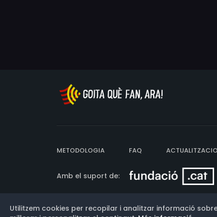
METODOLOGIA
FAQ
ACTUALITZACI
Amb el suport de:
Utilitzem cookies per recopilar i analitzar informació sobre
Versió: 3.13.0.202607011342