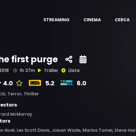
STREAMING
CINEMA
CERCA
he first purge
2018
1h 37m
Tràiler
Llista
4.0
5.2
6.0
ció,
Terror,
Thriller
rectors
rard McMurray
tors
an Noel, Lex Scott Davis, Joivan Wade, Marisa Tomei, Steve Ha