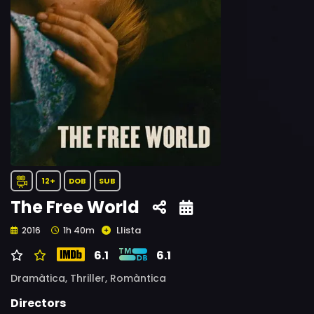
12+
DOB
SUB
The Free World
Llista
2016
1h 40m
6.1
6.1
Dramàtica,
Thriller,
Romàntica
Directors