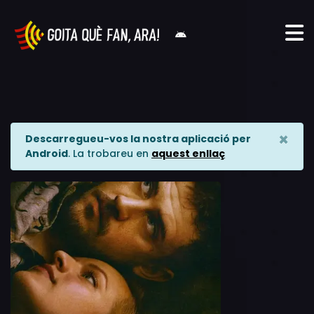
×
Descarregueu-vos la nostra aplicació per
Android
. La trobareu en
aquest enllaç