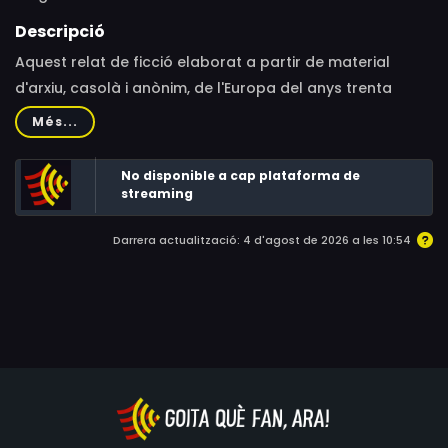
Descripció
Aquest relat de ficció elaborat a partir de material
d'arxiu, casolà i anònim, de l'Europa del anys trenta
posa en relleu l'aculturació de gènere encarnada en
Més...
dues germanes...
No disponible a cap plataforma de
streaming
Darrera actualització: 4 d'agost de 2026 a les 10:54