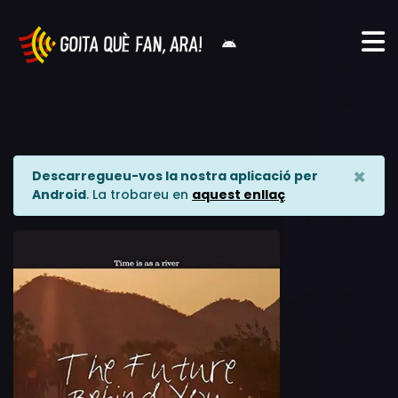
×
Descarregueu-vos la nostra aplicació per
Android
. La trobareu en
aquest enllaç