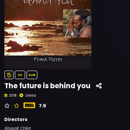
SC
SUB
The future is behind you
Llista
2018
7.9
Directors
Abigail Child