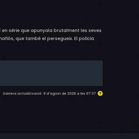
Eun-saem, Yoon Yeong-gyun, Bae Min-jun,
oon-sung, Kong Seong-ha, Yoon Young-kyun
í en sèrie que apunyala brutalment les seves
afiós, que també el persegueix. El policia
despietat.
Darrera actualització: 9 d'agost de 2026 a les 07:37