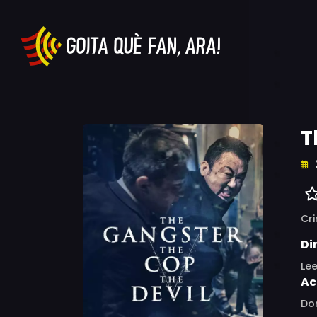
T
Cr
Di
Le
Ac
Do