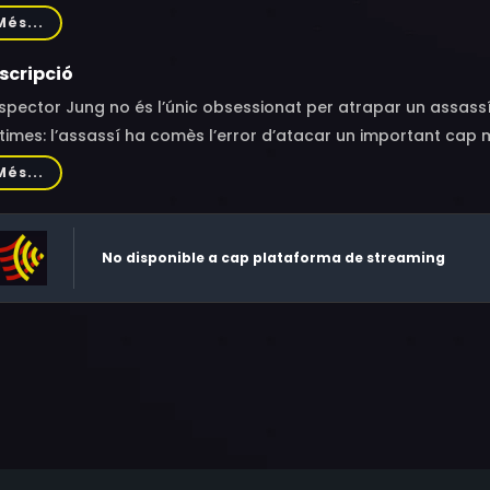
o Seung-mok, Ryu Tae-ho, Cha Soon-bae, Jeon Bae-soo, Lee 
Més...
on Soon-ju, Lee So-jin, Woo Kang-min, Park Bo-kyung, Kim Y
scripció
nspector Jung no és l’únic obsessionat per atrapar un assass
times: l’assassí ha comès l’error d’atacar un important cap m
à un pacte amb el dimoni, unint el seu destí al del gàngster 
Més...
No disponible a cap plataforma de streaming