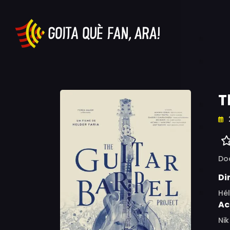
T
Do
Di
Hél
Ac
Nik