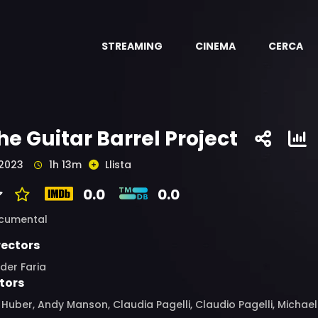
STREAMING
CINEMA
CERCA
he Guitar Barrel Project
2023
1h 13m
Llista
0.0
0.0
cumental
rectors
der Faria
tors
 Huber, Andy Manson, Claudia Pagelli, Claudio Pagelli, Michael 