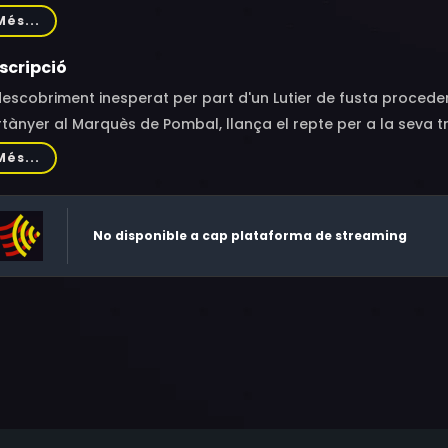
ffel
Més...
scripció
descobriment inesperat per part d'un Lutier de fusta proce
tànyer al Marquès de Pombal, llança el repte per a la seva t
ectes artístics per part de 6 lutiers de fama mundial.
Més...
No disponible a cap plataforma de streaming