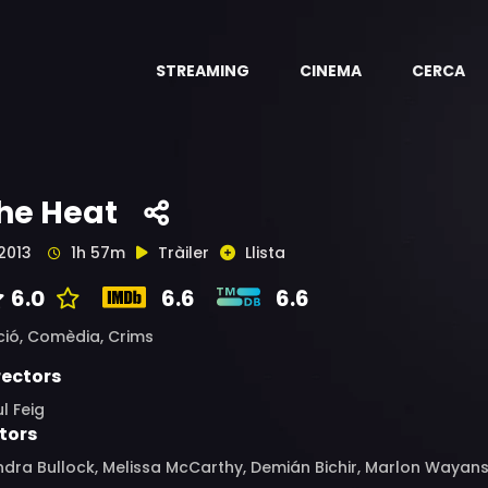
STREAMING
CINEMA
CERCA
he Heat
2013
1h 57m
Tràiler
Llista
6.0
6.6
6.6
ció,
Comèdia,
Crims
rectors
l Feig
tors
dra Bullock, Melissa McCarthy, Demián Bichir, Marlon Wayans