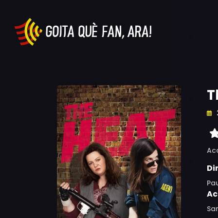
T
Ac
Di
Pau
Ac
San