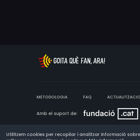
METODOLOGIA
FAQ
ACTUALITZACI
Amb el suport de:
Utilitzem cookies per recopilar i analitzar informació sobre
Versió: 3.13.0.202607011342