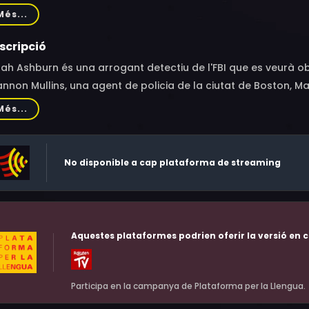
sons, Dan Bakkedahl, Taran Killam, Michael McDonald, Thomas
Més...
liam Xifaras, Cary 'Big Shug' Guy, Erica Derrickson, Tony Hal
y V., Amanda Good Hennessey, Patty Ross, Kaitlin Olson, Ellen
scripció
m Ray, Chris Gethard, Dane Aska, Joey McIntyre, Michael Tucci
ah Ashburn és una arrogant detectiu de l'FBI que es veurà 
ie Denbo, Miriam Tolan, Alexis Garcia, Raw Leiba, Ben Falcone
nnon Mullins, una agent de policia de la ciutat de Boston, Ma
aggart, Zach Woods, Joe Garland, Thomas B. Devlin, Benjamin E
 dues dones hauran d'aprendre a resoldre les grans diferèncie
Més...
va, Jr., Steve Grodewald, Katie Dippold, Kelby Turner Akin, Lance
 seves forces, per aconseguir l'objectiu que tenen en comú
andon Richardson
rorista rus extremadament perillós.
No disponible a cap plataforma de streaming
Aquestes plataformes podrien oferir la versió en c
Participa en la campanya de Plataforma per la Llengua.