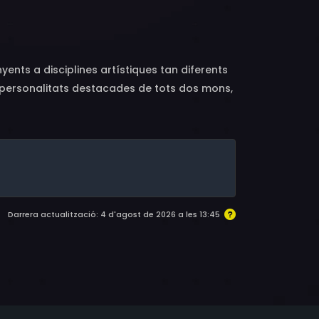
e Mustaine, Corey Taylor, Jonathan Davis,
, Doug Bradley, Nick Castle, Ron Chaney,
vini, John A. Russo, Heidi Shepherd, Claudio
herman, Jeordie White, Doyle Wolfgang von
nts a disciplines artístiques tan diferents
de personalitats destacades de tots dos mons,
Darrera actualització: 4 d'agost de 2026 a les 13:45