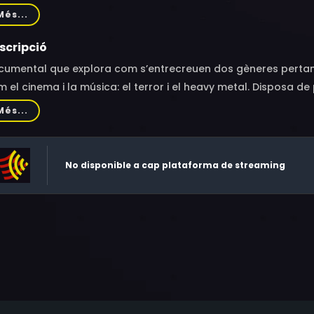
eley, Scott Ian, Don Dokken, Sarah French, Phil Anselmo, Dav
Més...
n 5, Marky Ramone, Dani Filth, Charlie Benante, George Fisher
nar Hansen, Chris Irvine, Sara Karloff, Linnea Quigley, Tom Sa
scripció
onetti, Brian Slagel, Eddie Trunk, Dick Warlock, Woody Weat
umental que explora com s’entrecreuen dos gèneres pertanye
nkenstein, Marc Price
 el cinema i la música: el terror i el heavy metal. Disposa 
m ara John Carpenter, Alice Cooper o Dave Mustaine.
Més...
No disponible a cap plataforma de streaming