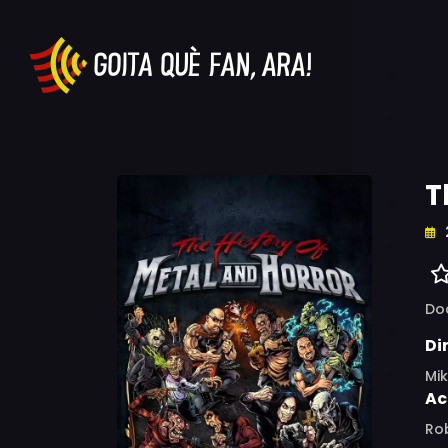
T
Do
Di
Mik
Ac
Rob