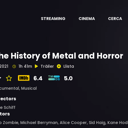
STREAMING
CINEMA
CERCA
he History of Metal and Horror
2021
1h 41m
Tràiler
Llista
6.4
5.0
cumental,
Musical
rectors
e Schiff
tors
 Zombie, Michael Berryman, Alice Cooper, Sid Haig, Kane Hodd