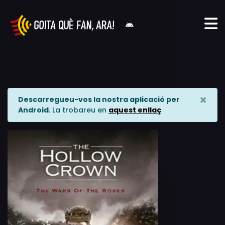
×
Descarregueu-vos la nostra aplicació per
Android
. La trobareu en
aquest enllaç