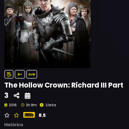
8+
SUB
The Hollow Crown: Richard III Part
3
Llista
2016
2h 8m
8.5
Històrica